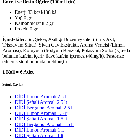
Enerji ve Besin Öğeleri(100ml İçin)
Enerji 33 kcal/138 kJ
Yağ 0 gr
Karbonhidrat 8.2 gr
Protein 0 gr
İçindekiler
: Su, Şeker, Asitliği Düzenleyiciler (Sitrik Asit,
Trisodyum Sitrat), Siyah Çay Ekstraktı, Aroma Vericisi (Limon
Aroması), Koruyucu (Sodyum Benzoat, Potasyum Sorbat) Çayda
bulunan kafeini içerir, ilave kafein içermez (40mg/lt). Pastörize
edilerek steril ortamda üretilmiştir.
1 Koli = 6 Adet
Soğuk Çaylar
DİDİ Limon Aromalı 2.5 lt
DİDİ Şeftali Aromalı 2.5 lt
DİDİ Bergamot Aromalı 2.5 lt
DİDİ Limon Aromalı 1.5 lt
DİDİ Şeftali Aromalı 1.5 lt
DİDİ Bergamot Aromalı 1.5 lt
DİDİ Limon Aromalı 1 lt
DİDİ Şeftali Aromalı 1 lt