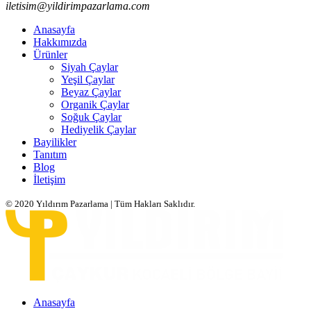
iletisim@yildirimpazarlama.com
Anasayfa
Hakkımızda
Ürünler
Siyah Çaylar
Yeşil Çaylar
Beyaz Çaylar
Organik Çaylar
Soğuk Çaylar
Hediyelik Çaylar
Bayilikler
Tanıtım
Blog
İletişim
© 2020 Yıldırım Pazarlama | Tüm Hakları Saklıdır.
Anasayfa