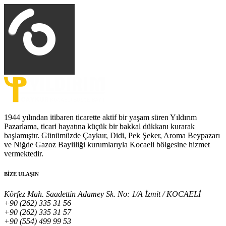
1944 yılından itibaren ticarette aktif bir yaşam süren Yıldırım
Pazarlama, ticari hayatına küçük bir bakkal dükkanı kurarak
başlamıştır. Günümüzde Çaykur, Didi, Pek Şeker, Aroma Beypazarı
ve Niğde Gazoz Bayiiliği kurumlarıyla Kocaeli bölgesine hizmet
vermektedir.
BİZE ULAŞIN
Körfez Mah. Saadettin Adamey Sk. No: 1/A İzmit / KOCAELİ
+90 (262) 335 31 56
+90 (262) 335 31 57
+90 (554) 499 99 53