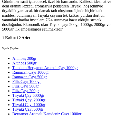
Günün her saati içilebilecek özel bir harmandır. Kalitesi, ideal tat ve
dem oranını lezzetli aromasıyla pekiştiren Tiryaki, hoş içimiyle
tiryakilik yaratacak bir damak tadı oluşturur. İçinde hiçbir katkı
maddesi bulunmayan Tiryaki çayının tek katkısı yurdun dört bir
yanındaki harika insanlara 7/24 sunmaya hazır olduğu sıcacık
dostluğudur. Ekonomik olan Tiryaki çayı 500gr, 1000gr, 2000gr ve
5000gr' lık ambalajlarda satılmaktadır.
1 Koli = 12 Adet
Siyah Çaylar
Altınbaş 200gr
Altınbaş 500gr
Tamdem Bergamot Aromalı Çay 1000gr
Ramazan Çayı 1000gr
Ramazan Çayı 500gr
Filiz Çayı 1000gr
Filiz Çayı 500gr
Filiz Çayı 200gr
Tiryaki Çay 5000gr
Tiryaki Çayı 2000gr
Tiryaki Çayı 1000gr
Tiryaki Çayı 500gr
Bergamot Aromalı Karadeniz Çayı 1000gr