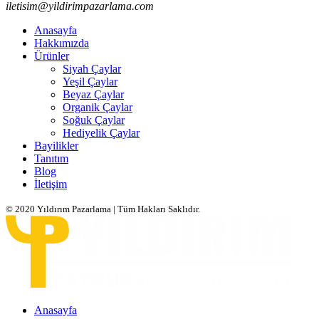
iletisim@yildirimpazarlama.com
Anasayfa
Hakkımızda
Ürünler
Siyah Çaylar
Yeşil Çaylar
Beyaz Çaylar
Organik Çaylar
Soğuk Çaylar
Hediyelik Çaylar
Bayilikler
Tanıtım
Blog
İletişim
© 2020 Yıldırım Pazarlama | Tüm Hakları Saklıdır.
Anasayfa