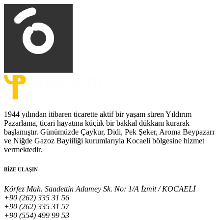
1944 yılından itibaren ticarette aktif bir yaşam süren Yıldırım
Pazarlama, ticari hayatına küçük bir bakkal dükkanı kurarak
başlamıştır. Günümüzde Çaykur, Didi, Pek Şeker, Aroma Beypazarı
ve Niğde Gazoz Bayiiliği kurumlarıyla Kocaeli bölgesine hizmet
vermektedir.
BİZE ULAŞIN
Körfez Mah. Saadettin Adamey Sk. No: 1/A İzmit / KOCAELİ
+90 (262) 335 31 56
+90 (262) 335 31 57
+90 (554) 499 99 53